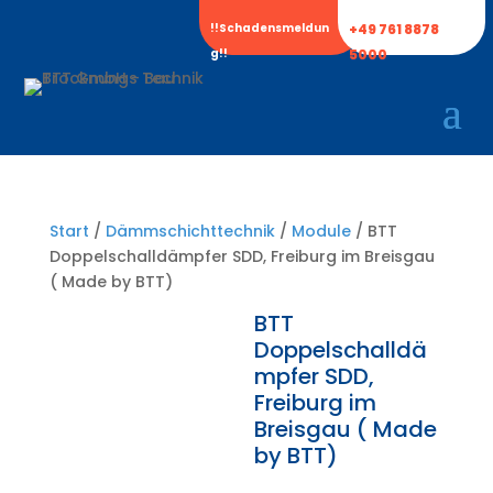
!!Schadensmeldun
+49 761 8878
g!!
5000
Start
/
Dämmschichttechnik
/
Module
/ BTT
Doppelschalldämpfer SDD, Freiburg im Breisgau
( Made by BTT)
BTT
Doppelschalldä
mpfer SDD,
Freiburg im
Breisgau ( Made
by BTT)