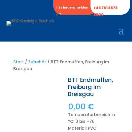
!!Schadensmeldun
+49 761 8878
g!!
5000
Start
/
Zubehör
/ BTT Endmuffen, Freiburg im
Breisgau
BTT Endmuffen,
Freiburg im
Breisgau
0,00
€
Temperaturbereich in
°C: 0 bis +70
Material: PVC