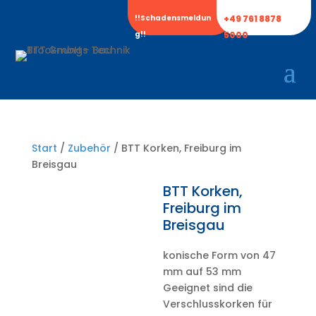
!!Schadensmeldun
+49 761 8878
g!!
5000
Start
/
Zubehör
/ BTT Korken, Freiburg im
Breisgau
BTT Korken,
Freiburg im
Breisgau
konische Form von 47
mm auf 53 mm
Geeignet sind die
Verschlusskorken für